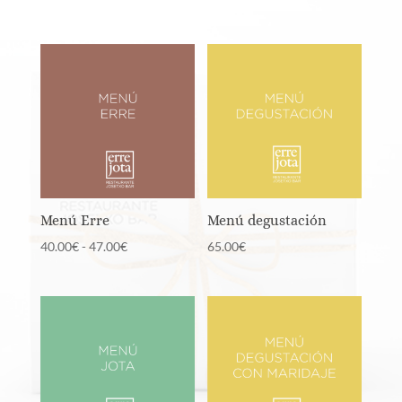
Menú Erre
Menú degustación
Rango
40.00
€
-
47.00
€
65.00
€
de
precios:
desde
40.00€
hasta
47.00€